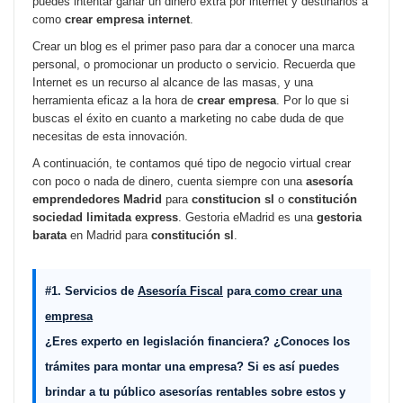
puedes intentar ganar un dinero extra por internet y destinarlos a
como
crear empresa internet
.
Crear un blog es el primer paso para dar a conocer una marca
personal, o promocionar un producto o servicio. Recuerda que
Internet es un recurso al alcance de las masas, y una
herramienta eficaz a la hora de
crear empresa
. Por lo que si
buscas el éxito en cuanto a marketing no cabe duda de que
necesitas de esta innovación.
A continuación, te contamos qué tipo de negocio virtual crear
con poco o nada de dinero, cuenta siempre con una
asesoría
emprendedores Madrid
para
constitucion sl
o
constitución
sociedad limitada express
. Gestoria eMadrid es una
gestoria
barata
en Madrid para
constitución sl
.
#1. Servicios de
Asesoría Fiscal
para
como crear una
empresa
¿Eres experto en legislación financiera?
¿Conoces los
trámites para montar una empresa?
Si es así puedes
brindar a tu público asesorías rentables sobre estos y