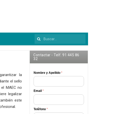
Buscar...
Contactar - Telf. 91 445 86
32
Nombre y Apellido
*
arantizar la
iante el sello
te el MAEC no
Email
*
ere legalizar
también este
ofesional.
Teléfono
*