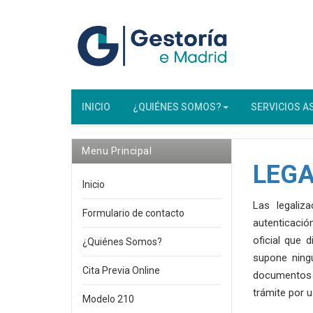
INICIO
¿QUIÉNES SOMOS?
SERVICIOS A
Menu Principal
LEGA
Inicio
Las legaliz
Formulario de contacto
autenticación
oficial que 
¿Quiénes Somos?
supone ningú
Cita Previa Online
documentos 
trámite por 
Modelo 210