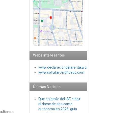
Webs Interesantes
www.declaraciondelarenta.wordpress.co
m
www.solicitarcertificado.com
Últimas Noticias
Qué epígrafe del IAE elegir
al darse de alta como
autónomo en 2026: guía
sultenos