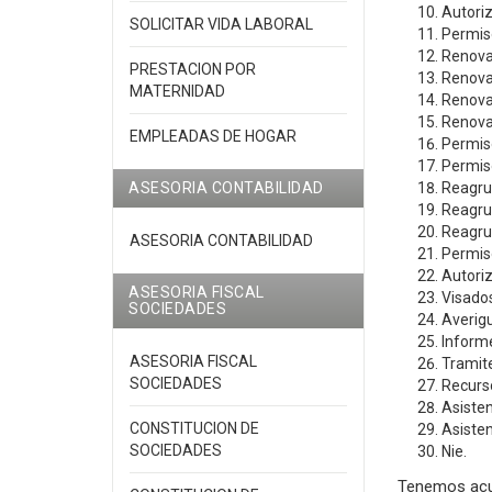
Autori
SOLICITAR VIDA LABORAL
Permis
Renova
PRESTACION POR
Renovac
MATERNIDAD
Renovac
Renovac
EMPLEADAS DE HOGAR
Permiso
Permiso
ASESORIA CONTABILIDAD
Reagrup
Reagru
Reagrup
ASESORIA CONTABILIDAD
Permiso
Autori
ASESORIA FISCAL
Visados
SOCIEDADES
Averig
Informe
ASESORIA FISCAL
Tramit
SOCIEDADES
Recurs
Asisten
CONSTITUCION DE
Asisten
SOCIEDADES
Nie.
Tenemos acue