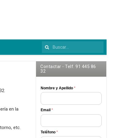
Buscar...
Contactar - Telf. 91 445 86
32
Nombre y Apellido
*
32.
ría en la
Email
*
orno, etc.
Teléfono
*