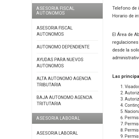
Telefono de 
ASESORIA FISCAL
AUTONOMOS
Horario de in
ASESORIA FISCAL
AUTONOMOS
El Área de A
regulaciones 
AUTONOMO DEPENDIENTE
desde la soli
administrativ
AYUDAS PARA NUEVOS
AUTONOMOS
Las princip
ALTA AUTONOMO AGENCIA
TRIBUTARIA
Visados
Autoriz
BAJA AUTONOMO AGENCIA
Autoriz
TRITUTARIA
Contin
Naciona
Permiso
ASESORIA LABORAL
Permiso
Permiso
ASESORIA LABORAL
Permiso